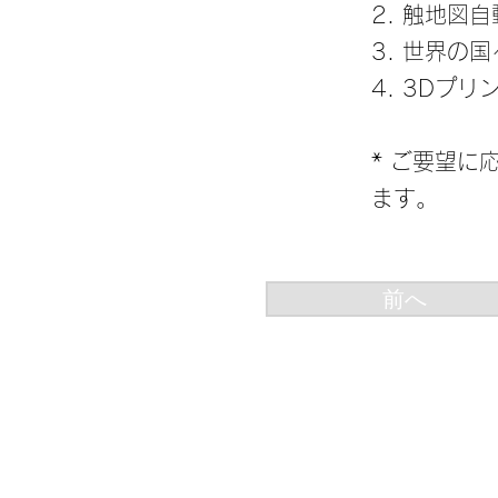
2. 触地図
3. 世界の
4. 3Dプ
* ご要望に
ます。
前へ