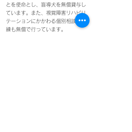
とを使命とし、盲導犬を無償貸与し
ています。また、視覚障害リハビリ
テーションにかかわる個別相談や訓
練も無償で行っています。
見えない・見えにくいことによる生
活でのお困りごとの相談、白杖での
歩行訓練やICT機器訓練、日常生活
訓練などにも対応しています。ぜひ
お気軽にご相談ください。
今回は、盲導犬歩行の体験会を行い
ますので、ぜひお気軽にご参加くだ
さい。皆様のご参加をお待ちしてい
ます。