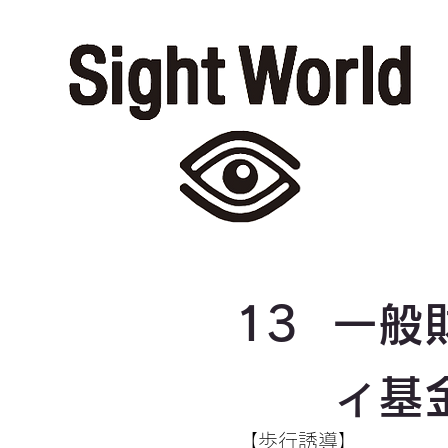
13
一般
ィ基
【歩行誘導】