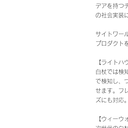
デアを持つ
の社会実装
サイトワー
プロダクト
【ライトハ
白杖では検
で検知し、
せます。フ
ズにも対応
【ウィーウ