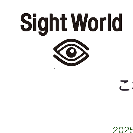
こ
202